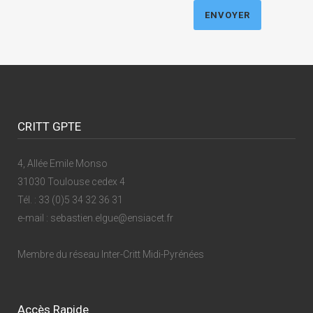
CRITT GPTE
4, Allée Emile Monso
31030 Toulouse cedex 4
Tél. : 33 (0)5 34 32 36 31
e-mail : sebastien.elgue@ensiacet.fr
Membre du réseau
Inter-Critt Midi-Pyrénées
Accès Rapide