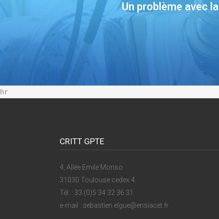
Un problème avec la
hr
CRITT GPTE
4, Allée Emile Monso
31030 Toulouse cedex 4
Tél. : 33 (0)5 34 32 36 31
e-mail : sebastien.elgue@ensiacet.fr