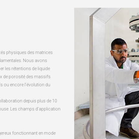
étés physiques des matrices
ondamentales. Nous avons
 les rétentions de liquide
ux de porosité des massifs
s ou encore l’évolution du
ollaboration depuis plus de 10
louse. Les champs d’application
ngereux fonctionnant en mode