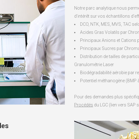
Notre parc analytique nous permet
d’intérêt sur vos échantillons d’eff
DCO, NTK, MES, MVS, TAC selo
Acides Gras Volatils par Chr
Principaux Anions et Cations
Principaux Sucres par Chroma
Distribution de tailles de part
Granulométrie Laser
Biodégradabilité aérobie par re
Potentiel méthanogène (BMP à l
Pour des demandes plus spécifi
Procédés
du LGC (lien vers SAP s
des