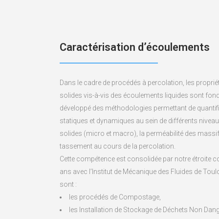
Caractérisation d’écoulements
Dans le cadre de procédés à percolation, les propri
solides vis-à-vis des écoulements liquides sont f
développé des méthodologies permettant de quantifier
statiques et dynamiques au sein de différents nivea
solides (micro et macro), la perméabilité des massif
tassement au cours de la percolation.
Cette compétence est consolidée par notre étroite c
ans avec l’Institut de Mécanique des Fluides de Tou
sont :
les procédés de Compostage,
les Installation de Stockage de Déchets Non Da