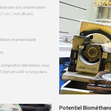
cessaire à la caractérisation
s (1 cm, 1 mm, 80 µm).
bilisés en phase liquide
ue)
 composition élémentaire, nous
 (lien vers SAP si inclus dans
Potentiel Biométha