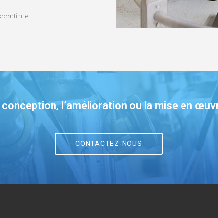
scontinue.
 conception, l’amélioration ou la mise en œuv
CONTACTEZ-NOUS