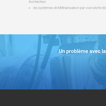
bioréacteur
les systèmes de Méthanisation par voie sèche di
Un problème avec la