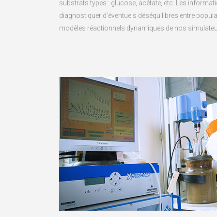
substrats types : glucose, acétate, etc. Les informat
diagnostiquer d’éventuels déséquilibres entre popula
modèles réactionnels dynamiques de nos simulateu