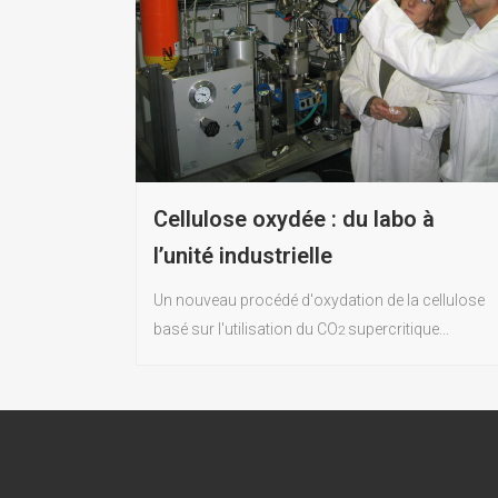
Cellulose oxydée : du labo à
l’unité industrielle
Un nouveau procédé d'oxydation de la cellulose
basé sur l'utilisation du CO
supercritique...
2