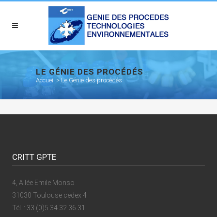
LE GÉNIE DES PROCÉDÉS
Accueil
>
Le Génie des procédés
CRITT GPTE
4, Allée Emile Monso
31030 Toulouse cedex 4
Tél. : 33 (0)5 34 32 36 31