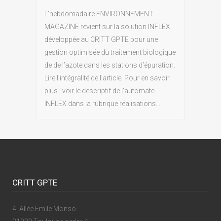
L’hebdomadaire ENVIRONNEMENT
MAGAZINE revient sur la solution INFLEX
développée au CRITT GPTE pour une
gestion optimisée du traitement biologique
de de l’azote dans les stations d’épuration.
Lire l'intégralité de l'article. Pour en savoir
plus : voir le descriptif de l’automate
INFLEX dans la rubrique réalisations....
CRITT GPTE
4, Allée Emile Monso